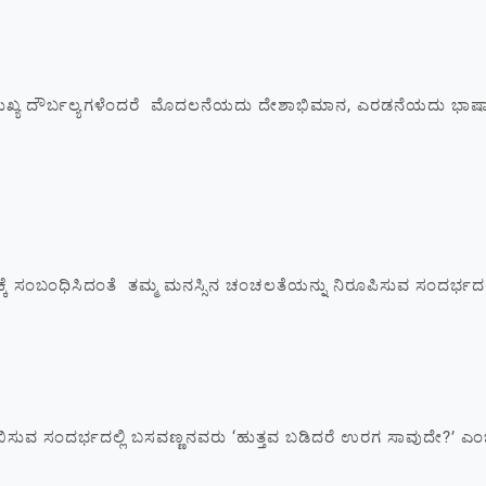
 ಮುಖ್ಯ ದೌರ್ಬಲ್ಯಗಳೆಂದರೆ ಮೊದಲನೆಯದು ದೇಶಾಭಿಮಾನ, ಎರಡನೆಯದು ಭಾಷಾಭಿ
 ಸಂಬಂಧಿಸಿದಂತೆ ತಮ್ಮ ಮನಸ್ಸಿನ ಚಂಚಲತೆಯನ್ನು ನಿರೂಪಿಸುವ ಸಂದರ್ಭದಲ್
 ಸಂದರ್ಭದಲ್ಲಿ ಬಸವಣ್ಣನವರು ‘ಹುತ್ತವ ಬಡಿದರೆ ಉರಗ ಸಾವುದೇ?’ ಎಂ