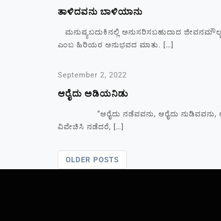
ತಾಳಿದವನು ಬಾಳಿಯಾನು
ಮನುಷ್ಯಬದುಕಿನಲ್ಲಿ ಅನುಸರಿಸಬಹುದಾದ ಜೀವನಮೌಲ್ಯಗಳಲ್ಲ
ಎಂಬ ಹಿರಿಯರ ಅನುಭವದ ಮಾತು. […]
September 2, 2022
ಆರೈದು ಅಡಿಯನಿಡು
“ಆರೈದು ನಡೆವವನು, ಆರೈದು ನುಡಿವವನು, ಆರೈದು ಆಡಿ
ವಿವೇಚಿಸಿ ನಡೆದರೆ, […]
OLDER POSTS