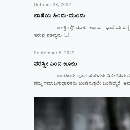
October 23, 2022
ಭಾಷೆಯ ಹಿಂದು-ಮುಂದು
ಜಗತ್ತಿನಲ್ಲಿ’ ಮಾತು’ ಅಥವಾ ’ಭಾಷೆ’ಯ ಬಗ್ಗೆ ಚಿ
ಇರುವ ಮಾಧ್ಯಮ […]
September 5, 2022
ಪರಸ್ತ್ರೀ ಎಂಬ ಜೂಬು
ಭಾರತೀಯ ಪೂರ್ವಸೂರಿಗಳು ನಿಷೇಧಿಸಿರುವ ಸಾಮಾಜಿಕ 
ನಮ್ಮ ಸಮಾಜಸುಧಾರಕರು ಖಂಡಿಸುತ್ತಲೇ ಬಂದಿದ್ದಾರೆ. ಆ