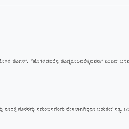
ಳಿ ಹೊಗಳಿ”, “ಹೊಗಳಿದವರೆನ್ನ ಹೊನ್ನಶೂಲದಲಿಕ್ಕಿದವರು” ಎಂಬವು ಬಸವಣ
ದನ್ನು ನೂರಕ್ಕೆ ನೂರರಷ್ಟು ಸಮಂಜಸವೆಂದು ಹೇಳಲಾಗದಿದ್ದರೂ ಬಹುತೇಕ ಸತ್ಯ. 