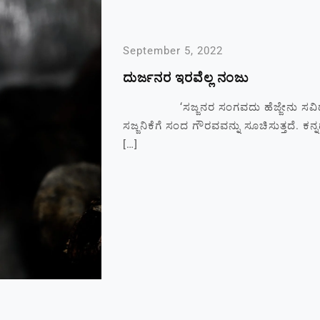
September 5, 2022
ದುರ್ಜನರ ಇರವೆಲ್ಲ ನಂಜು
‘ಸಜ್ಜನರ ಸಂಗವದು ಹೆಜ್ಜೇನು ಸವಿದಂತ
ಸಜ್ಜನಿಕೆಗೆ ಸಂದ ಗೌರವವನ್ನು ಸೂಚಿಸುತ್ತದೆ. ಕನ
[…]