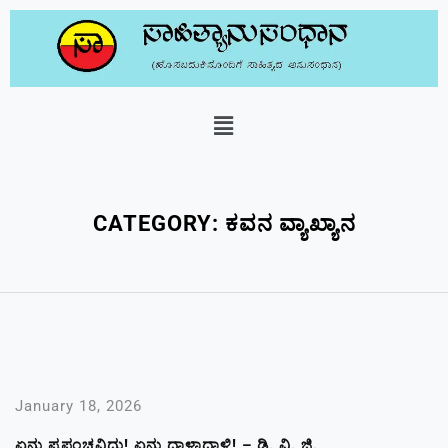
CATEGORY:
ಕವನ ವ್ಯಾಖ್ಯಾನ
January 18, 2026
ಏನು ಪ್ರಪಂಚವಿದು! ಏನು ಧಾಳಾಧಾಳಿ! – ಡಿ. ವಿ. ಜಿ.