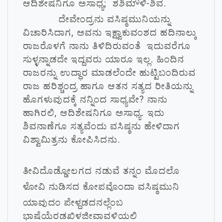
ಆದಿಶೇಷನಿಗೂ ಅಸಾಧ್ಯ; ಶಶಿಮೌಳಿ-ಶಿವ.
ದೇವೇಂದ್ರನು ವಸಿಷ್ಠಮುನಿಯನ್ನು
ವಿಚಾರಿಸಿದಾಗ, ಅವನು ಇಕ್ಷ್ವಾಕುವಂಶದ ಹದಿನಾಲ್ಕು
ರಾಜರೊಳಗೆ ನಾನು ತಿಳಿದಿರುವಂತೆ ಇದುವರೆಗೂ
ಸುಳ್ಳನ್ನಾಡದೇ ಇದ್ದವರು ಯಾರೂ ಇಲ್ಲ. ಹಿಂದಿನ
ರಾಜರನ್ನು ಉದ್ಧಾರ ಮಾಡಲೆಂದೇ ಹುಟ್ಟಿಬಂದಿರುವ
ರಾಜ ಹರಿಶ್ಚಂದ್ರ ಹಾಗೂ ಆತನ ಸತ್ಯದ ರೀತಿಯನ್ನು
ಹೊಗಳುವುದಕ್ಕೆ ನನ್ನಿಂದ ಸಾಧ್ಯವೇ? ನಾನು
ಹಾಗಿರಲಿ, ಆದಿಶೇಷನಿಗೂ ಅಸಾಧ್ಯ. ಇದು
ಶಿವನಾಣೆಗೂ ಸತ್ಯವೆಂದು ವಸಿಷ್ಠನು ಹೇಳಿದಾಗ
ವಿಶ್ವಾಮಿತ್ರನು ಕೋಪಿಸಿದನು.
ತೀವಿದೊಡ್ಡೋಲಗದ ನಡುವೆ ತನ್ನಂ ಮೊದಲೊ
ಳೋವಿ ನುಡಿಸದ ಕೋಪವೊಂದಾ ವಸಿಷ್ಠಮುನಿ
ಯಾವುದಂ ಪೇಳ್ದಡದನಲ್ಲೆಂಬ
ಭಾಷೆಯೆರಡಖಿಳಜೀವಾವಳಿಯಲಿ