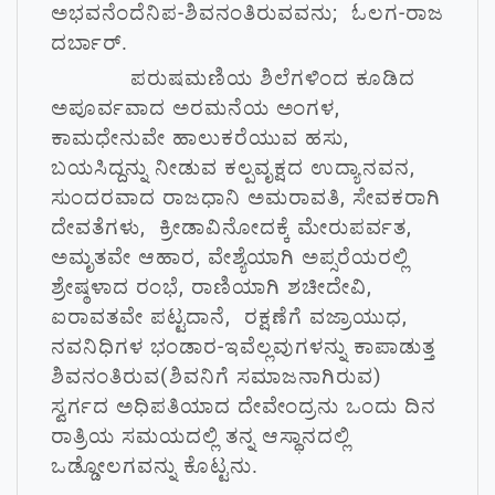
ಅಭವನೆಂದೆನಿಪ-ಶಿವನಂತಿರುವವನು; ಓಲಗ-ರಾಜ
ದರ್ಬಾರ್.
ಪರುಷಮಣಿಯ ಶಿಲೆಗಳಿಂದ ಕೂಡಿದ
ಅಪೂರ್ವವಾದ ಅರಮನೆಯ ಅಂಗಳ,
ಕಾಮಧೇನುವೇ ಹಾಲುಕರೆಯುವ ಹಸು,
ಬಯಸಿದ್ದನ್ನು ನೀಡುವ ಕಲ್ಪವೃಕ್ಷದ ಉದ್ಯಾನವನ,
ಸುಂದರವಾದ ರಾಜಧಾನಿ ಅಮರಾವತಿ, ಸೇವಕರಾಗಿ
ದೇವತೆಗಳು, ಕ್ರೀಡಾವಿನೋದಕ್ಕೆ ಮೇರುಪರ್ವತ,
ಅಮೃತವೇ ಆಹಾರ, ವೇಶ್ಯೆಯಾಗಿ ಅಪ್ಸರೆಯರಲ್ಲಿ
ಶ್ರೇಷ್ಠಳಾದ ರಂಭೆ, ರಾಣಿಯಾಗಿ ಶಚೀದೇವಿ,
ಐರಾವತವೇ ಪಟ್ಟದಾನೆ, ರಕ್ಷಣೆಗೆ ವಜ್ರಾಯುಧ,
ನವನಿಧಿಗಳ ಭಂಡಾರ-ಇವೆಲ್ಲವುಗಳನ್ನು ಕಾಪಾಡುತ್ತ
ಶಿವನಂತಿರುವ(ಶಿವನಿಗೆ ಸಮಾಜನಾಗಿರುವ)
ಸ್ವರ್ಗದ ಅಧಿಪತಿಯಾದ ದೇವೇಂದ್ರನು ಒಂದು ದಿನ
ರಾತ್ರಿಯ ಸಮಯದಲ್ಲಿ ತನ್ನ ಆಸ್ಥಾನದಲ್ಲಿ
ಒಡ್ಡೋಲಗವನ್ನು ಕೊಟ್ಟನು.