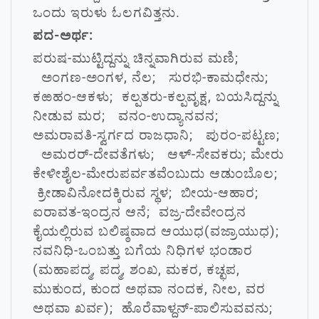
ಒಂದು ಇರುಳು ಓಲಗವಿತ್ತನು.
ಪದ-ಅರ್ಥ:
ಪರುಷ-ಮುಟ್ಟಿದ್ದನ್ನು ಚಿನ್ನವಾಗಿರುವ ಮಣಿ;
ಅಂಗಣ-ಅಂಗಳ, ನೆಲ; ಸುರಭಿ-ಕಾಮಧೇನು;
ಕಱಹಂ-ಆಕಳು; ಕಲ್ಪತರು-ಕಲ್ಪವೃಕ್ಷ, ಬಯಸಿದ್ದನ್ನು
ನೀಡುವ ಮರ; ವನಂ-ಉದ್ಯಾನವನ;
ಅಮರಾವತಿ-ಸ್ವರ್ಗದ ರಾಜಧಾನಿ; ಪುರಂ-ಪಟ್ಟಣ;
ಅಮರರ್-ದೇವತೆಗಳು; ಆಳ್-ಸೇವಕರು; ಮೇರು
ಕೇಳೀಶೈಲ-ಮೇರುಪರ್ವತವೆಂಬುದು ಆಡುಂಬೊಲ;
ಕ್ರೀಡಾವಿನೋದಕ್ಕಿರುವ ಸ್ಥಳ; ಬೀಯ-ಆಹಾರ;
ಐರಾವತ-ಇಂದ್ರನ ಆನೆ; ವಜ್ರ-ದೇವೇಂದ್ರನ
ಕೈಯಲ್ಲಿರುವ ಬಲಿಷ್ಠವಾದ ಆಯುಧ(ವಜ್ರಾಯುಧ);
ನವನಿಧಿ-ಒಂಬತ್ತು ಬಗೆಯ ನಿಧಿಗಳ ಭಂಡಾರ
(ಮಹಾಪದ್ಮ, ಪದ್ಮ, ಶಂಖ, ಮಕರ, ಕಚ್ಛಪ,
ಮುಕುಂದ, ಕುಂದ ಅಥವಾ ನಂದಕ, ನೀಲ, ವರ
ಅಥವಾ ಖರ್ವ); ಹೊರೆವಾಳ್ದನ್-ಪಾಲಿಸುವವನು;