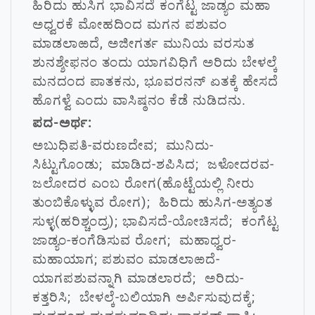
ಹಿರಿದು ಹುಸಿಗ ಭಾವಿಸದೆ ಕಂಗೆಟ್ಟ ಜಾಡ್ಯಂ ಮಹಾ
ಅಧ್ವರಕೆ ಮೋಹದಿಂದ ಮಗನ ಪಶುವಂ
ಮಾಡಲಾಱದೆ, ಅಜೀಗರ್ತ ಮುನಿಯ ವರಸುತ
ಶುನಶ್ಶೇಫನಂ ತಂದು ಯಾಗವಿಧಿಗೆ ಅರಿದು ಬೇಳಲ್ಕೆ
ಮನದಂದ ಪಾತಕನು, ಭೂವರನನ್ ಏತಕ್ಕೆ ಹೇಸದೆ
ಹೊಗಳ್ವೆ ಎಂದು ವಾಸಿಷ್ಠನಂ ಕೆಡೆ ನುಡಿದನು.
ಪದ-ಅರ್ಥ:
ಅಬುಧಿಪತಿ-ವರುಣದೇವ; ಮುನಿದು-
ಸಿಟ್ಟುಗೊಂಡು; ಮಾಡಿದ-ಶಪಿಸಿದ; ಜಳೋದರವ-
ಜಲೋದರ ಎಂಬ ರೋಗ(ಹೊಟ್ಟೆಯಲ್ಲಿ ನೀರು
ತುಂಬಿಕೊಳ್ಳುವ ರೋಗ); ಹಿರಿದು ಹುಸಿಗ-ಅತ್ಯಂತ
ಸುಳ್ಳ(ಹರಿಶ್ಚಂದ್ರ); ಭಾವಿಸದೆ-ಯೋಚಿಸದೆ; ಕಂಗೆಟ್ಟ
ಜಾಡ್ಯಂ-ಕಂಗೆಡಿಸುವ ರೋಗ; ಮಹಾಧ್ವರ-
ಮಹಾಯಾಗ; ಪಶುವಂ ಮಾಡಲಾಱದೆ-
ಯಾಗಪಶುವನ್ನಾಗಿ ಮಾಡಲಾರದೆ; ಅರಿದು-
ಕತ್ತರಿಸಿ; ಬೇಳಲ್ಕೆ-ಬಲಿಯಾಗಿ ಅರ್ಪಿಸುವುದಕ್ಕೆ;