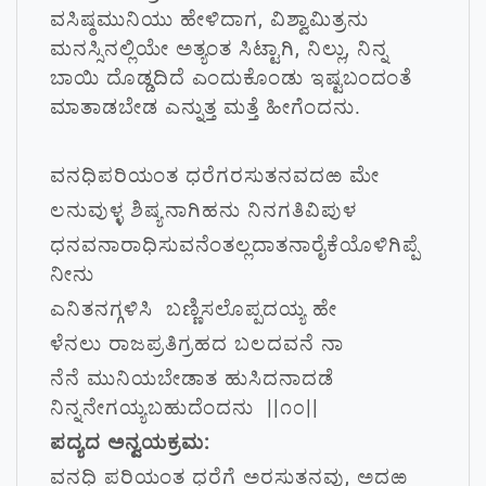
ವಸಿಷ್ಠಮುನಿಯು ಹೇಳಿದಾಗ, ವಿಶ್ವಾಮಿತ್ರನು
ಮನಸ್ಸಿನಲ್ಲಿಯೇ ಅತ್ಯಂತ ಸಿಟ್ಟಾಗಿ, ನಿಲ್ಲು, ನಿನ್ನ
ಬಾಯಿ ದೊಡ್ಡದಿದೆ ಎಂದುಕೊಂಡು ಇಷ್ಟಬಂದಂತೆ
ಮಾತಾಡಬೇಡ ಎನ್ನುತ್ತ ಮತ್ತೆ ಹೀಗೆಂದನು.
ವನಧಿಪರಿಯಂತ ಧರೆಗರಸುತನವದಱ ಮೇ
ಲನುವುಳ್ಳ ಶಿಷ್ಯನಾಗಿಹನು ನಿನಗತಿವಿಪುಳ
ಧನವನಾರಾಧಿಸುವನೆಂತಲ್ಲದಾತನಾರೈಕೆಯೊಳಿಗಿಪ್ಪೆ
ನೀನು
ಎನಿತನಗ್ಗಳಿಸಿ ಬಣ್ಣಿಸಲೊಪ್ಪದಯ್ಯ ಹೇ
ಳೆನಲು ರಾಜಪ್ರತಿಗ್ರಹದ ಬಲದವನೆ ನಾ
ನೆನೆ ಮುನಿಯಬೇಡಾತ ಹುಸಿದನಾದಡೆ
ನಿನ್ನನೇಗಯ್ಯಬಹುದೆಂದನು ||೧೦||
ಪದ್ಯದ ಅನ್ವಯಕ್ರಮ:
ವನಧಿ ಪರಿಯಂತ ಧರೆಗೆ ಅರಸುತನವು, ಅದಱ