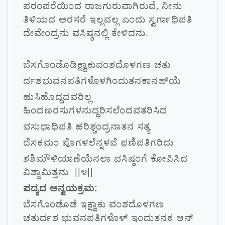
ಪರಂಪರೆಯಿಂದ ರಾಜಗುರುವಾಗಿರುವೆ, ನೀನು
ತಿಳಿಯದ ಅರಸರೆ ಇಲ್ಲವಲ್ಲ ಎಂದು ಸ್ವರ್ಗಾಧಿಪತಿ
ದೇವೇಂದ್ರನು ವಸಿಷ್ಠನಲ್ಲಿ ಕೇಳಿದನು.
ಬೆಸಗೊಂಡೊಡಿಕ್ಷ್ವಾಕುವಂಶದೊಳಗಣ ಚತು
ರ್ದಶಭುವನಪತಿಗಳೊಳಗಿಂದುತನಕಾನಱಿಯೆ
ಹುಸಿಹೊದ್ದದವರಿಲ್ಲ
ಹಿಂದಣರಸುಗಳನುದ್ಧರಿಸಲೆಂದವತರಿಸಿದ
ವಸುಧಾಧಿಪತಿ ಹರಿಶ್ಚಂದ್ರನಾತನ ಸತ್ಯ
ದೆಸಕಮಂ ಪೊಗಳಲೆನ್ನಳವೆ ಫಣಿಪತಿಗರಿದು
ಶಶಿಮೌಳಿಯಾಣೆಯೆನಲಾ ವಸಿಷ್ಠಂಗೆ ಕೋಪಿಸಿದ
ವಿಶ್ವಾಮಿತ್ರನು ||೪||
ಪದ್ಯದ ಅನ್ವಯಕ್ರಮ:
ಬೆಸಗೊಂಡೊಡೆ ಇಕ್ಷ್ವಾಕು ವಂಶದೊಳಗಣ
ಚತುರ್ದಶ ಭುವನಪತಿಗಳೊಳ್ ಇಂದುತನಕ ಆನ್