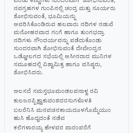
ಎರಡು ಕಣ್ಣುಗಳು ಸುಂದರವಾಗಿ ಶೋಭಿಸುವಂತೆ,
ನವಗ್ರಹಗಳ ಗುಂಪಿನಲ್ಲಿ ಚಂದ್ರ ಮತ್ತು ಸೂರ್ಯರು
ಶೋಭಿಸುವಂತೆ, ಭೂಮಿಯನ್ನು
ಆವರಿಸಿಕೊಂಡಿರುವ ಹಲವಾರು ನದಿಗಳ ನಡುವೆ
ಮನೋಹರವಾದ ಗಂಗೆ ಹಾಗೂ ತುಂಗಭದ್ರಾ
ನದಿಗಳು ಸೌಂದರ್ಯವನ್ನು ಪಡೆದುಕೊಂಡು
ಸುಂದರವಾಗಿ ಶೋಭಿಸುವಂತೆ ದೇವೇಂದ್ರನ
ಒಡ್ಡೋಲಗದ ಸಭೆಯಲ್ಲಿ ಆಸೀನರಾದ ಮುನಿಗಳ
ಸಮೂಹದಲ್ಲಿ ವಿಶ್ವಾಮಿತ್ರ ಹಾಗೂ ವಸಿಷ್ಠರು,
ಶೋಭಿಸಿದರು.
ಅಲಸದೆ ಸಮಸ್ತಭೂಮಂಡಲವನಾಳ್ವ ರವಿ
ಕುಲಜರಪ್ಪಿಕ್ಷ್ವಾಕುವಂಶದರಸುಗಳೊಳತಿ
ಬಲರೆನಿಸಿ ಮನವಚನಕಾಯದೂಳಗೊಮ್ಮೆಯುಂ
ಹುಸಿ ಹೊದ್ದದಂತೆ ನಡೆವ
ಕಲಿಗಳಾರಯ್ಯ ಹೇಳವರ ಪಾರಂಪರೆಗೆ