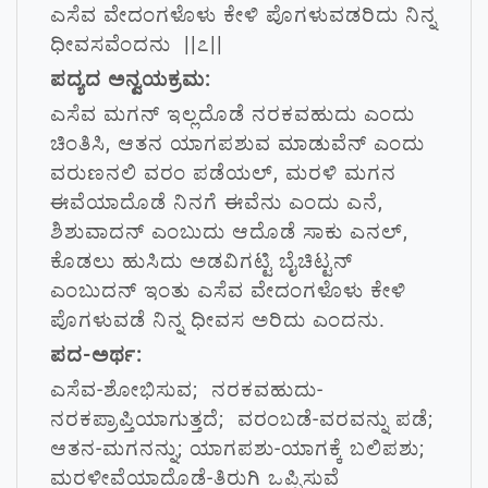
ಎಸೆವ ವೇದಂಗಳೊಳು ಕೇಳಿ ಪೊಗಳುವಡರಿದು ನಿನ್ನ
ಧೀವಸವೆಂದನು ||೭||
ಪದ್ಯದ ಅನ್ವಯಕ್ರಮ:
ಎಸೆವ ಮಗನ್ ಇಲ್ಲದೊಡೆ ನರಕವಹುದು ಎಂದು
ಚಿಂತಿಸಿ, ಆತನ ಯಾಗಪಶುವ ಮಾಡುವೆನ್ ಎಂದು
ವರುಣನಲಿ ವರಂ ಪಡೆಯಲ್, ಮರಳಿ ಮಗನ
ಈವೆಯಾದೊಡೆ ನಿನಗೆ ಈವೆನು ಎಂದು ಎನೆ,
ಶಿಶುವಾದನ್ ಎಂಬುದು ಆದೊಡೆ ಸಾಕು ಎನಲ್,
ಕೊಡಲು ಹುಸಿದು ಅಡವಿಗಟ್ಟಿ ಬೈಚಿಟ್ಟನ್
ಎಂಬುದನ್ ಇಂತು ಎಸೆವ ವೇದಂಗಳೊಳು ಕೇಳಿ
ಪೊಗಳುವಡೆ ನಿನ್ನ ಧೀವಸ ಅರಿದು ಎಂದನು.
ಪದ-ಅರ್ಥ:
ಎಸೆವ-ಶೋಭಿಸುವ; ನರಕವಹುದು-
ನರಕಪ್ರಾಪ್ತಿಯಾಗುತ್ತದೆ; ವರಂಬಡೆ-ವರವನ್ನು ಪಡೆ;
ಆತನ-ಮಗನನ್ನು; ಯಾಗಪಶು-ಯಾಗಕ್ಕೆ ಬಲಿಪಶು;
ಮರಳೀವೆಯಾದೊಡೆ-ತಿರುಗಿ ಒಪ್ಪಿಸುವೆ