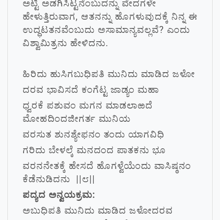
ಅಟ್ಟಿ ಅಡಗಿಸಿಟ್ಟನೆಂಬುದನ್ನು ವೇದಗಳೇ
ಹೇಳುತ್ತಿರುವಾಗ, ಆತನನ್ನು ಹೊಗಳುವುದಕ್ಕೆ ನಿನ್ನ ಈ
ಉದ್ಧಟತನವೆಂಬುದು ಅಸಾಮಾನ್ಯವಲ್ಲವೆ? ಎಂದು
ವಿಶ್ವಾಮಿತ್ರನು ಹೇಳಿದನು.
ಹಿರಿದು ಹುಸಿಗಬುಧಿಪತಿ ಮುನಿದು ಮಾಡಿದ ಜಳೋ
ದರವ ಭಾವಿಸದೆ ಕಂಗೆಟ್ಟ ಜಾಡ್ಯಂ ಮಹಾ
ಧ್ವರಕೆ ಪಶುವಂ ಮಗನ ಮಾಡಲಾಱದೆ
ಮೋಹದಿಂದಜೀಗರ್ತ ಮುನಿಯ
ವರಸುತ ಶುನಶ್ಯೇಫನಂ ತಂದು ಯಾಗವಿಧಿ
ಗರಿದು ಬೇಳಲ್ಕೆ ಮನದಂದ ಪಾತಕನು ಭೂ
ವರನನೇತಕ್ಕೆ ಹೇಸದೆ ಹೊಗಳ್ವೆಯೆಂದು ವಾಸಿಷ್ಠನಂ
ಕೆಡೆನುಡಿದನು ||೮||
ಪದ್ಯದ ಅನ್ವಯಕ್ರಮ:
ಅಬುಧಿಪತಿ ಮುನಿದು ಮಾಡಿದ ಜಳೋದರವ