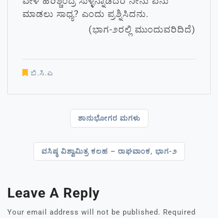
ವೇಳೆ ಹರಿಶ್ಚಂದ್ರ ಸುಳ್ಳನ್ನಾಡಿದರೆ ನೀನು ಏನು
ಮಾಡಲು ಸಾಧ್ಯ? ಎಂದು ಪ್ರಶ್ನಿಸಿದನು.
(ಭಾಗ-೨ರಲ್ಲಿ ಮುಂದುವರಿದಿದೆ)
ಬಿ.ಸಿ.ಎ
ಶಾನುಭೋಗರ ಮಗಳು
ವಸಿಷ್ಠ ವಿಶ್ವಾಮಿತ್ರ ಕಲಹ – ರಾಘವಾಂಕ, ಭಾಗ-೨
Leave A Reply
Your email address will not be published.
Required