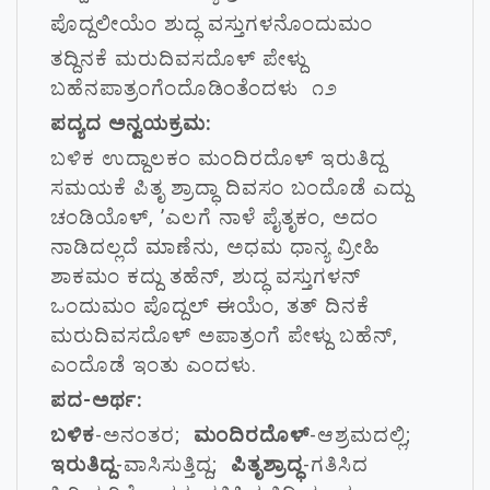
ಪೊದ್ದಲೀಯೆಂ ಶುದ್ಧ ವಸ್ತುಗಳನೊಂದುಮಂ
ತದ್ದಿನಕೆ ಮರುದಿವಸದೊಳ್ ಪೇಳ್ದು
ಬಹೆನಪಾತ್ರಂಗೆಂದೊಡಿಂತೆಂದಳು ೧೨
ಪದ್ಯದ ಅನ್ವಯಕ್ರಮ:
ಬಳಿಕ ಉದ್ದಾಲಕಂ ಮಂದಿರದೊಳ್ ಇರುತಿದ್ದ
ಸಮಯಕೆ ಪಿತೃ ಶ್ರಾದ್ಧಾ ದಿವಸಂ ಬಂದೊಡೆ ಎದ್ದು
ಚಂಡಿಯೊಳ್, ’ಎಲಗೆ ನಾಳೆ ಪೈತೃಕಂ, ಅದಂ
ನಾಡಿದಲ್ಲದೆ ಮಾಣೆನು, ಅಧಮ ಧಾನ್ಯ ವ್ರೀಹಿ
ಶಾಕಮಂ ಕದ್ದು ತಹೆನ್, ಶುದ್ಧ ವಸ್ತುಗಳನ್
ಒಂದುಮಂ ಪೊದ್ದಲ್ ಈಯೆಂ, ತತ್ ದಿನಕೆ
ಮರುದಿವಸದೊಳ್ ಅಪಾತ್ರಂಗೆ ಪೇಳ್ದು ಬಹೆನ್,
ಎಂದೊಡೆ ಇಂತು ಎಂದಳು.
ಪದ-ಅರ್ಥ:
ಬಳಿಕ
-ಅನಂತರ;
ಮಂದಿರದೊಳ್
-ಆಶ್ರಮದಲ್ಲಿ;
ಇರುತಿದ್ದ
-ವಾಸಿಸುತ್ತಿದ್ದ;
ಪಿತೃಶ್ರಾದ್ಧ
-ಗತಿಸಿದ