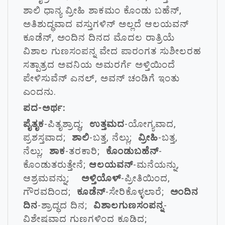
ಶಾಲಿ ಧಾನ್ಯ ವ್ರೀಹಿ ಶಾಕಮಂ ಕೊಂಡು ಬಹೆನ್,
ಅತಿಶುದ್ಧವಾದ ವಸ್ತುಗಳಿನ್ ಅಲ್ಲದೆ ಆಲಯವನ್
ಕೂಡೆನ್, ಅಂದಿನ ದಿನದ ಮೊದಲ ರಾತ್ರಿಯೆ
ವಿಶಾಲ ಗುಣಸಂಪನ್ನ ವೇದ ಪಾರಂಗತ ಸುಶೀಲರಹ
ಸತ್ಪಾತ್ರದ ಅವನಿಯ ಅಮರರ್ಗೆ ಅಳ್ತಿಯಿಂದೆ
ಪೇಳಿಸುವೆನ್ ಎನಲ್, ಅವನ್ ಚಂಡಿಗೆ ಇಂತು
ಎಂದನು.
ಪದ-ಅರ್ಥ:
ಪೈತೃಕ
-ಪಿತೃಶ್ರಾದ್ಧ;
ಉತ್ತಮದ
-ಯೋಗ್ಯವಾದ,
ಪ್ರಶಸ್ತವಾದ;
ಶಾಲಿ
-ಬತ್ತ, ನೆಲ್ಲು;
ವ್ರೀಹಿ
-ಬತ್ತ,
ನೆಲ್ಲು;
ಶಾಕ
-ತರಕಾರಿ;
ಕೊಂಡುಬಹೆನ್
-
ಕೊಂಡುತರುತ್ತೇನೆ;
ಆಲಯವನ್
-ಮನೆಯನ್ನು,
ಆಶ್ರಮವನ್ನು;
ಅಳ್ತಿಯೊಳ್
-ಪ್ರೀತಿಯಿಂದ,
ಗೌರವದಿಂದ;
ಕೂಡೆನ್
-ಸೇರಿಕೊಳ್ಳಲಾರೆ;
ಅಂದಿನ
ದಿನ
-ಶ್ರಾದ್ಧದ ದಿನ;
ವಿಶಾಲಗುಣಸಂಪನ್ನ
-
ವಿಶೇಷವಾದ ಗುಣಗಳಿಂದ ಕೂಡಿದ;