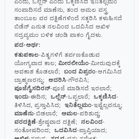
ಎಂದು, ಒಲ್ಲೆನ್ ಎಂದು ಒಕ್ಕಣಿಸಿದ ಇನಿತೆಲ್ಲಮಂ
ಸಂಪಾದಿಸದೆ ಮಾಣೆನು, ತಂದ ಅಮಲ ವಸ್ತ್ರ
ತಾಂಬೂಲ ವರ ದಕ್ಷಿಣೆಗಳಿಂದೆ ಸತ್ಕರಿಸಿ ಕಳುಹಿಸದೆ
ಬಿಡೆನ್ ಎನುತ ನಲವಿಂದ ಒದವಿಸಿದ ಅಖಿಳ
ಸದ್ರವ್ಯಮಂ ಬಳಿಕ ಚಂಡಿ ಪಾಕಂ ಗೈದಳು.
ಪದ-ಅರ್ಥ:
ಕತುಪಕಾಲ
-ಪಿತೃಗಳಿಗೆ ತರ್ಪಣಕೊಡುವ
ಯೋಗ್ಯವಾದ ಕಾಲ;
ಮೀರಲೀಯೆಂ
-ಮೀರುವುದಕ್ಕೆ
ಅವಕಾಶ ಕೊಡಲಾರೆ;
ಬಂದ ವಿಪ್ರರಂ
-ಆಗಮಿಸಿದ
ಬ್ರಾಹ್ಮಣರನ್ನು;
ಆದರಿಸಿ
-ಗೌರವಿಸಿ;
ಪೂಜೆಗೈಸದಿರನ್
-ಪೂಜೆ ಮಾಡಿಸದೆ ಇರಲಾರೆ;
ಇಂದು
-ಈದಿನ;
ಒಲ್ಲೆನ್
-ಒಪ್ಪಲಾರೆ;
ಒಕ್ಕಣಿಸಿದ
-
ತಿಳಿಸಿದ, ಪ್ರಸ್ತಾಪಿಸಿದ;
ಇನಿತೆಲ್ಲಮಂ
-ಇಷ್ಟೆಲ್ಲವನ್ನೂ;
ಮಾಣೆನು
-ಬಿಡಲಾರೆ;
ಅಮಲ
-ಪರಿಶುದ್ಧ;
ವರದಕ್ಷಿಣೆ
-ಶ್ರೇಷ್ಠವಾದ ದಕ್ಷಿಣೆ;
ನಲವಿಂದ
-
ಸಂತೋಷದಿಂದ;
ಒದವಿಸಿದ
-ಪ್ರಾಪ್ತಿಯಾದ;
ಅಖಿಳ
-ಸಮಸ್ತ;
ಸದ್ರವ್ಯ
-ವಸ್ತು ಸಮೇತ;