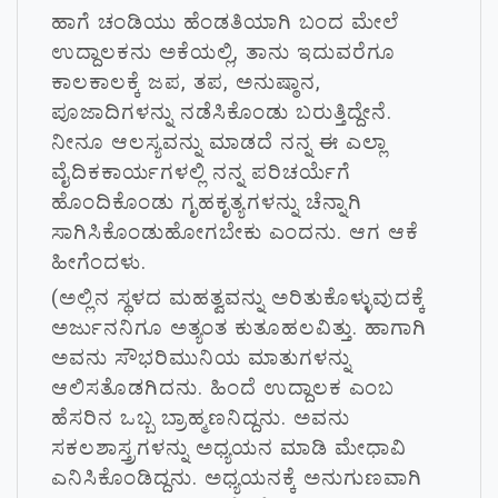
ಹಾಗೆ ಚಂಡಿಯು ಹೆಂಡತಿಯಾಗಿ ಬಂದ ಮೇಲೆ
ಉದ್ದಾಲಕನು ಅಕೆಯಲ್ಲಿ, ತಾನು ಇದುವರೆಗೂ
ಕಾಲಕಾಲಕ್ಕೆ ಜಪ, ತಪ, ಅನುಷ್ಠಾನ,
ಪೂಜಾದಿಗಳನ್ನು ನಡೆಸಿಕೊಂಡು ಬರುತ್ತಿದ್ದೇನೆ.
ನೀನೂ ಆಲಸ್ಯವನ್ನು ಮಾಡದೆ ನನ್ನ ಈ ಎಲ್ಲಾ
ವೈದಿಕಕಾರ್ಯಗಳಲ್ಲಿ ನನ್ನ ಪರಿಚರ್ಯೆಗೆ
ಹೊಂದಿಕೊಂಡು ಗೃಹಕೃತ್ಯಗಳನ್ನು ಚೆನ್ನಾಗಿ
ಸಾಗಿಸಿಕೊಂಡುಹೋಗಬೇಕು ಎಂದನು. ಆಗ ಆಕೆ
ಹೀಗೆಂದಳು.
(ಅಲ್ಲಿನ ಸ್ಥಳದ ಮಹತ್ವವನ್ನು ಅರಿತುಕೊಳ್ಳುವುದಕ್ಕೆ
ಅರ್ಜುನನಿಗೂ ಅತ್ಯಂತ ಕುತೂಹಲವಿತ್ತು. ಹಾಗಾಗಿ
ಅವನು ಸೌಭರಿಮುನಿಯ ಮಾತುಗಳನ್ನು
ಆಲಿಸತೊಡಗಿದನು. ಹಿಂದೆ ಉದ್ದಾಲಕ ಎಂಬ
ಹೆಸರಿನ ಒಬ್ಬ ಬ್ರಾಹ್ಮಣನಿದ್ದನು. ಅವನು
ಸಕಲಶಾಸ್ತ್ರಗಳನ್ನು ಅಧ್ಯಯನ ಮಾಡಿ ಮೇಧಾವಿ
ಎನಿಸಿಕೊಂಡಿದ್ದನು. ಅಧ್ಯಯನಕ್ಕೆ ಅನುಗುಣವಾಗಿ