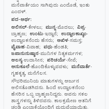
ಮನೆವಾರ್ತೆಯಂ ಸಾಗಿಪುದು ಎಂದೊಡೆ, ಇಂತು
ಎಂದಳ್.
ಪದ-ಅರ್ಥ:
ಆಲಿಸಲ್
-ಕೇಳಲು;
ಮುನ್ನ
-ಮೊದಲು;
ವಿಪ್ರ
-
ಬ್ರಾಹ್ಮಣ;
ಉಂಟು
-ಇದ್ದಾನೆ;
ಉದ್ದಾಲಕಾಖ್ಯಂ
-
ಉದ್ದಾಲಕನೆಂದು ಹೆಸರು;
ಅಖಿಳ
-ಸಮಸ್ತ;
ವೈವಾಹ
-ವಿವಾಹ;
ವಧು
-ಹೆಂಡತಿ;
ಜಪಾನುನುಷ್ಠಾನ
-ಮುನಿಗಳ ನಿತ್ಯಕರ್ಮಗಳ;
ಆಲಸ್ಯ
-ಉದಾಸೀನ;
ಪರಿಚರ್ಯೆ
-ಸೇವೆ;
ಅನುಕೂಲೆ
-ಹೊಂದಿಕೊಳ್ಳುವವಳು;
ಮನೆವಾರ್ತೆ
-
ಗೃಹಕೃತ್ಯ, ಮನೆಗೆಲಸ.
ಸೌಭರಿಮುನಿಯ ಮಾತುಗಳನ್ನು ಅರ್ಜುನ
ಆಲಿಸತೊಡಗಿದನು. ಹಿಂದೆ ಉದ್ದಾಲಕನೆಂಬ
ಹೆಸರಿನ ಒಬ್ಬ ಬ್ರಾಹ್ಮಣನಿದ್ದನು. ಅವನು ಸಕಲ
ಶಾಸ್ತ್ರಗಳನ್ನು ತಿಳಿದವನು. ಕಾಲಕ್ರಮೇಣ ಆತನಿಗೆ
ಚಂಡಿ ಎಂಬಾಕೆಯೊಂದಿಗೆ ಮದುವೆಯಾಯಿತು.