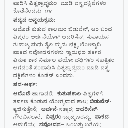
ಪಾದಿಸಿ ಪಿತೃಶ್ರಾದ್ಧಮಂ ಮಾಡಿ ವಸ್ತ್ರದಕ್ಷಿಣೆಗಳಂ
ಕೊಡೆನೆಂದನು ೧೪
ಪದ್ಯದ ಅನ್ವಯಕ್ರಮ:
ಆದೊಡೆ ಕುತುಪ ಕಾಲಮಂ ಬಿಡುವೆನ್, ಆಂ ಬಂದ
ವಿಪ್ರರಂ ಅರ್ಚನೆಯೊಳ್ ಆದರಿಸೆನ್, ಸುಪಾಯಸ
ಗುಡಾಜ್ಯ ಮಧು ತೈಲ ಮೃದು ಭಕ್ಷ್ಯ ಭೋಜ್ಯಾದಿ
ಪಾಕದ ನವೋದನಗಳನು ಸ್ವಾದುಫಲ ಶರ್ಕರ
ವಿನುತ ಶಾಕ ನಿರ್ಮಲ ಪಯೋ ದಧಿಗಳಂ ಸಕುತ್ಸಿತಂ
ಆಗದಂತೆ ಸಂಪಾದಿಸಿ ಪಿತೃಶ್ರಾದ್ಧಮಂ ಮಾಡಿ ವಸ್ತ್ರ
ದಕ್ಷಿಣೆಗಳಂ ಕೊಡೆನ್ ಎಂದನು.
ಪದ-ಅರ್ಥ:
ಆದೊಡೆ
-ಹಾಗಾದರೆ;
ಕುತುಪಕಾಲ
-ಪಿತೃಗಳಿಗೆ
ತರ್ಪಣ ಕೊಡುವ ಯೋಗ್ಯವಾದ ಕಾಲ;
ಬಿಡುವೆನ್
-
ತ್ಯಜಿಸುತ್ತೇನೆ;
ಅರ್ಚನೆ
-ಸತ್ಕಾರ;
ಆದರಿಸೆನ್
-
ಗೌರವಿಸಲಾರೆ;
ವಿಪ್ರರಂ
-ಬ್ರಾಹ್ಮಣರನ್ನು;
ಪಾಕದ
-
ಅಡುಗೆಯ;
ನವೋದನ
– ಒಂಬತ್ತು ಬಗೆಯ;