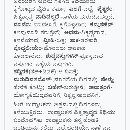
ಹಿರಿಯರಿಗೆ ಅವರು ಗತಿಸಿದ ತಿಥಿಯಂದು
ಕೈಗೊಳ್ಳುವ ವೈದಿಕ ಕರ್ಮ;
ಎಲಗೆ
-ಎಲೈ;
ಪೈತೃಕಂ
-
ಪಿತೃಶ್ರಾದ್ಧ;
ನಾಡಿದಲ್ಲದೆ
-ನಾಳೆಯ ಮರುದಿನವಲ್ಲದೆ;
ಮಾಡೆನು
-ಮಾಡಲಾರೆ, ಕೈಗೊಳ್ಳಲಾರೆ;
ಕದ್ದುತಹೆನ್
-
ಕಳವುಮಾಡಿ ತರುತ್ತೇನೆ;
ಅಧಮ
-ನಿಕೃಷ್ಟವಾದ,
ಕಳಪೆಯಾದ;
ವ್ರೀಹಿ
-ಬತ್ತ;
ಶಾಕ
-ತರಕಾರಿ;
ಪೊದ್ದಲೀಯೆಂ
-ಹೊಂದಲು ಅವಕಾಶ
ಕೊಡಲಾರೆನು;
ಶುದ್ಧವಸ್ತುಗಳನ್
-ಪ್ರಶಸ್ತವಾದ
ವಸ್ತುಗಳು, ಒಳ್ಳೆಯ ವಸ್ತುಗಳು;
ತದ್ದಿನಕೆ
(ತತ್+ದಿನಕೆ)-ಆ ದಿನಕ್ಕೆ;
ಮರುದಿವಸದೊಳ್
-,ಮಾರನೆಯ ದಿನದಲ್ಲಿ;
ಪೇಳ್ದು
-
ಹೇಳಿಕೆ ಕೊಟ್ಟು;
ಬಹೆನ್
-ಬರುತ್ತೇನೆ;
ಅಪಾತ್ರಂಗೆ
-
ಯೋಗ್ಯತೆಯಿಲ್ಲದವನಿಗೆ, ನಿಕೃಷ್ಟನಾದವನಿಗೆ.
ಹೀಗೆ ಉದ್ದಾಲಕನು ಆಶ್ರಮದಲ್ಲಿ ದಿನಗಳನ್ನು
ಕಳೆಯುತ್ತಿರಲು, ಉದ್ದಾಲಕನ ಪಿತೃಶ್ರಾದ್ಧದ ತಿಥಿಯು
ಬಂದೊದಗಿತು. ಉದ್ದಾಲಕನು ತನ್ನ ಹೆಂಡತಿ
ಚಂಡಿಯನ್ನು ಕರೆದು, ಎಲೈ ಚಂಡಿಯೇ, ನಾಳೆ ನನ್ನ