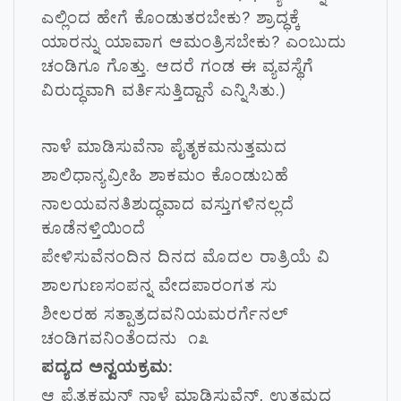
ಎಲ್ಲಿಂದ ಹೇಗೆ ಕೊಂಡುತರಬೇಕು? ಶ್ರಾದ್ಧಕ್ಕೆ
ಯಾರನ್ನು ಯಾವಾಗ ಆಮಂತ್ರಿಸಬೇಕು? ಎಂಬುದು
ಚಂಡಿಗೂ ಗೊತ್ತು. ಆದರೆ ಗಂಡ ಈ ವ್ಯವಸ್ಥೆಗೆ
ವಿರುದ್ಧವಾಗಿ ವರ್ತಿಸುತ್ತಿದ್ದಾನೆ ಎನ್ನಿಸಿತು.)
ನಾಳೆ ಮಾಡಿಸುವೆನಾ ಪೈತೃಕಮನುತ್ತಮದ
ಶಾಲಿಧಾನ್ಯವ್ರೀಹಿ ಶಾಕಮಂ ಕೊಂಡುಬಹೆ
ನಾಲಯವನತಿಶುದ್ಧವಾದ ವಸ್ತುಗಳಿನಲ್ಲದೆ
ಕೂಡೆನಳ್ತಿಯಿಂದೆ
ಪೇಳಿಸುವೆನಂದಿನ ದಿನದ ಮೊದಲ ರಾತ್ರಿಯೆ ವಿ
ಶಾಲಗುಣಸಂಪನ್ನ ವೇದಪಾರಂಗತ ಸು
ಶೀಲರಹ ಸತ್ಪಾತ್ರದವನಿಯಮರರ್ಗೆನಲ್
ಚಂಡಿಗವನಿಂತೆಂದನು ೧೩
ಪದ್ಯದ ಅನ್ವಯಕ್ರಮ:
ಆ ಪೈತ್ರಕಮನ್ ನಾಳೆ ಮಾಡಿಸುವೆನ್, ಉತ್ತಮದ