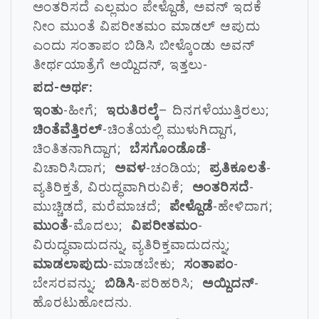
ಅಂತರಿಸದೆ ಎಲ್ಲಮಂ ಪೇಳ್ದೊಡೆ, ಅವನ್ ಇದಕೆ
ನೀಂ ಮುಂತೆ ವಿಪರೀತಮಂ ಮಾಡಲ್ ಆಪುದು
ಎಂದು ಸಂತಾಪಂ ಬಿಡಿಸಿ ಬೀಳ್ಕೊಂಡು ಅವನ್
ತೀರ್ಥಯಾತ್ರೆಗೆ ಅಯ್ದಿದನ್, ಇತ್ತಲು-
ಪದ-ಅರ್ಥ:
ಇಂತು
-ಹೀಗೆ;
ಇರುತಿರಲ್ಕೆ
– ದಿನಗಳೆಯುತ್ತಿರಲು;
ಚಿಂತೆವೆತ್ತಿರಲ್
-ಚಿಂತೆಯಲ್ಲಿ ಮುಳುಗಿದ್ದಾಗ,
ಚಿಂತಿತನಾಗಿದ್ದಾಗ;
ಬೆಸಗೊಂಡೊಡೆ
-
ವಿಚಾರಿಸಿದಾಗ;
ಅವಳ
-ಚಂಡಿಯ;
ಪ್ರತಿಕೂಲತೆ
-
ವ್ಯತಿರಿಕ್ತತೆ, ವಿರುದ್ಧವಾಗಿರುವಿಕೆ;
ಅಂತರಿಸದೆ
-
ಮುಚ್ಚಿಡದೆ, ಮರೆಮಾಚದೆ;
ಪೇಳ್ದೊಡೆ
-ಹೇಳಿದಾಗ;
ಮುಂತೆ
-ಮೊದಲು;
ವಿಪರೀತಮಂ
-
ವಿರುದ್ಧವಾದುದನ್ನು, ವ್ಯತಿರಿಕ್ತವಾದುದನ್ನು;
ಮಾಡಲಾಪುದು
-ಮಾಡಬೇಕು;
ಸಂತಾಪಂ
-
ಬೇಸರವನ್ನು;
ಬಿಡಿಸಿ
-ಪರಿಹರಿಸಿ;
ಅಯ್ದಿದನ್
-
ಹೊರಟುಹೋದನು.